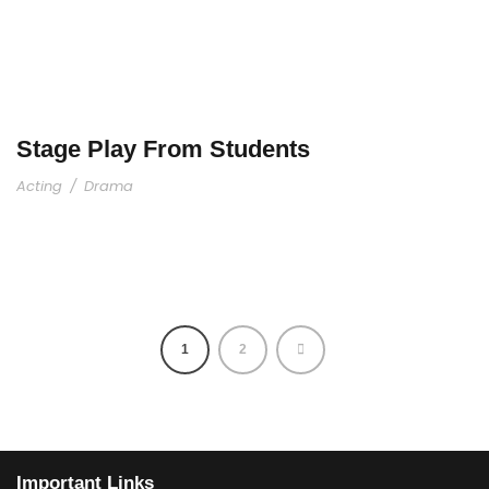
Stage Play From Students
Acting
/
Drama
1
2
Important Links