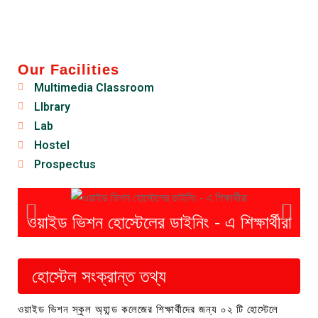
Our Facilities
Multimedia Classroom
LIbrary
Lab
Hostel
Prospectus
ওয়াইড ভিশন হোস্টেলের ডাইনিং - এ শিক্ষার্থীরা
ও
হোস্টেল সংক্রান্ত তথ্য
ওয়াইড ভিশন স্কুল অ্যান্ড কলেজের শিক্ষার্থীদের জন্য ০২ টি হোস্টেলে