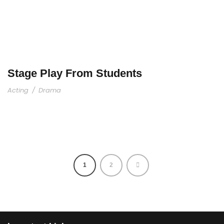
Stage Play From Students
Acting
/
Drama
1
2