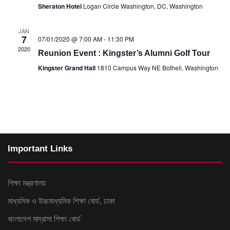
c
N
Sheraton Hotel
Logan Circle Washington, DC, Washington
t
h
a
e
a
v
JAN
.
7
07/01/2020 @ 7:00 AM
-
11:30 PM
n
i
2020
Reunion Event : Kingster’s Alumni Golf Tour
d
g
V
a
Kingster Grand Hall
1810 Campus Way NE Bothell, Washington
i
t
e
i
w
o
s
n
N
a
Important Links
v
i
g
শিক্ষা মন্ত্রণালয়
a
মাধ্যমিক ও উচ্চমাধ্যমিক শিক্ষা বোর্ড, ঢাকা
t
i
বাংলাদেশ মাদ্রাসা শিক্ষা বোর্ড
o