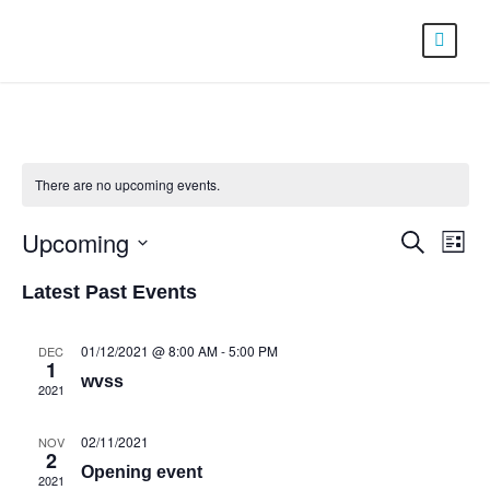
There are no upcoming events.
Upcoming
E
E
S
L
v
v
e
S
i
e
e
Latest Past Events
a
e
s
n
n
r
l
t
t
t
c
01/12/2021 @ 8:00 AM
-
5:00 PM
DEC
e
1
s
V
h
wvss
2021
c
S
i
e
e
t
02/11/2021
NOV
a
w
d
2
Opening event
r
s
a
2021